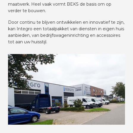
maatwerk. Heel vaak vormt BEKS de basis om op
AUTOMERKEN
verder te bouwen.
Door continu te blijven ontwikkelen en innovatief te zijn,
CONTACT
kan Integro een totaalpakket van diensten in eigen huis
aanbieden, van bedrijfswageninrichting en accessoires
tot aan uw huisstijl.
VOERTUIG INRICHTEN
NL