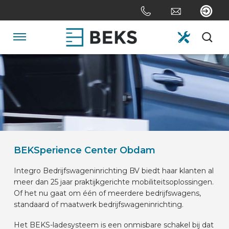
Sla
links
over
Spring
Navigatie
naar
de
HOME
inhoud
Spring
naar
OVER ONS
navigatie
SYSTEMEN
BEKSperience Center Obdam
Integro Bedrijfswageninrichting BV biedt haar klanten al
MAATWERK
meer dan 25 jaar praktijkgerichte mobiliteitsoplossingen.
Of het nu gaat om één of meerdere bedrijfswagens,
standaard of maatwerk bedrijfswageninrichting.
SECTOREN
Het BEKS-ladesysteem is een onmisbare schakel bij dat