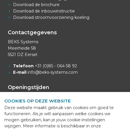
Download de brochure
Download de inbouwinstructie
Download stroomvoorziening koeling
Contactgegevens
BEKS Systems
Meerheide 58
5521 DZ Eersel
Telefoon
+31 (0)85 - 064 58 92
E-mail
info@beks-systems.com
Openingstijden
Openingstijden Kantoor: 07:00u - 16:00u.
COOKIES OP DEZE WEBSITE
Deze website maakt gebruik van cookies om goed te
Van Mei t/m September
functioneren. Als je wilt aanpassen welke cookies we
Openingstijden Productie: 06:00u - 14:45u.
mogen gebruiken, kan je jouw cookie-instellingen
wijzigen. Meer informatie is beschikbaar in onze
Goederenontvangst: 07:00u. - 14:45u.