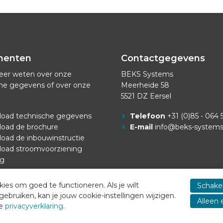
menten
Contactgegevens
eer weten over onze
BEKS Systems
he gegevens of over onze
Meerheide 58
5521 DZ Eersel
oad technische gegevens
Telefoon
+31 (0)85 - 064 
oad de brochure
E-mail
info@beks-system
oad de inbouwinstructie
oad stroomvoorziening
ng
es om goed te functioneren. Als je wilt
Schakel
ruiken, kan je jouw cookie-instellingen wijzigen.
Alleen 
ze
privacyverklaring
.