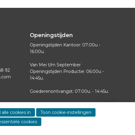
Openingstijden
Openingstijden Kantoor: 07:00u -
16:00u.
Van Mei t/m September
58 92
Openingstijden Productie: 06:00u -
s.com
14:45u.
Goederenontvangst: 07:00u. - 14:45u.
Zaterdag-Zondag gesloten
Show
contact
 alle cookies in
Toon cookie-instellingen
informa
essentiële cookies