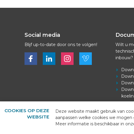
Social media
Docu
Blijf up-to-date door ons te volgen!
Wilt u m
technisc
Bekijk ons op Facebook
Bekijk ons op LinkedIn
Bekijk ons op LinkedIn
Bekijk ons op Vimeo
inbouw?
Downl
Downl
Downl
Downl
koeli
COOKIES OP DEZE
Deze website maakt gebruik van cooki
WEBSITE
aanpassen welke cookies we mogen geb
Meer informatie is beschikbaar in on