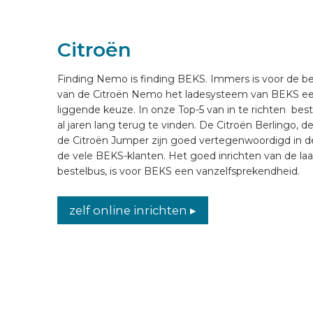
VOERTUIG INRICHTEN
Citroën
NL
Finding Nemo is finding BEKS. Immers is voor de b
van de Citroën Nemo het ladesysteem van BEKS ee
liggende keuze. In onze Top-5 van in te richten best
al jaren lang terug te vinden. De Citroën Berlingo, 
de Citroën Jumper zijn goed vertegenwoordigd in 
de vele BEKS-klanten. Het goed inrichten van de la
bestelbus, is voor BEKS een vanzelfsprekendheid.
zelf online inrichten ▸