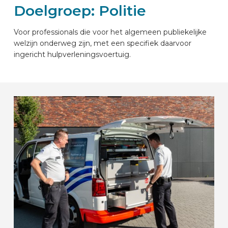
Doelgroep: Politie
AUTOMERKEN
Voor professionals die voor het algemeen publiekelijke
welzijn onderweg zijn, met een specifiek daarvoor
CONTACT
ingericht hulpverleningsvoertuig.
VOERTUIG INRICHTEN
NL