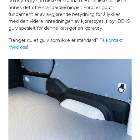
om kjøretøy som ikke er standard. Heller ikke for disse
finnes det ofte standardløsninger. Fordi et godt
BILMERKER
fundament er av avgjørende betydning for å lykkes
med den videre innredningen av kjøretøyet, tilbyr BEKS
gulv spesielt for denne kategorien kjøretøy.
KONTAKT
Trenger du et gulv som ikke er standard?
Ta kontakt
med oss
!
KJØRETØYUTSTYR ONLINE
NO