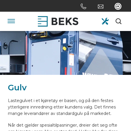
Skip
links
Jump
to
Navigation
the
content
HOME
Jump
to
the
OM OSS
navigation
SYSTEMER
Gulv
SKREDDERSYDD
Lastegulvet i et kjøretøy er basen, og på den festes
ytterligere innredning etter kundens valg. Det finnes
mange leverandører av standardgulv på markedet.
SEKTORER
Når det gjelder spesialtilpasninger, dreier det seg ofte