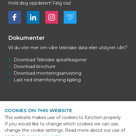
Hold deg oppdatert! Følg oss!
Bekijk ons op Facebook
Bekijk ons op LinkedIn
Bekijk ons op LinkedIn
Bekijk ons op Vimeo
Dokumenter
Vil du vite mer om våre tekniske data eller utstyret vårt?
Download Tekniske spesifikasjoner
Download brochure
Download monteringsanvisning
Last ned strømforsyning kjøling
Kontaktinformasjon
COOKIES ON THIS WEBSITE
BEKS Systems
This website makes use of cookies to function properly.
Meerheide 58
If you would like to change which cookies we can use,
5521 DZ Eersel
change the cookie settings. Read more about our use of