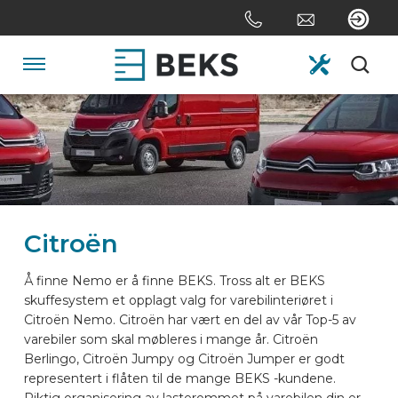
Skip
links
Jump
to
Navigation
the
content
HOME
Jump
to
the
OM OSS
navigation
Citroën
SYSTEMER
Å finne Nemo er å finne BEKS. Tross alt er BEKS
skuffesystem et opplagt valg for varebilinteriøret i
SKREDDERSYDD
Citroën Nemo. Citroën har vært en del av vår Top-5 av
varebiler som skal møbleres i mange år. Citroën
Berlingo, Citroën Jumpy og Citroën Jumper er godt
SEKTORER
representert i flåten til de mange BEKS -kundene.
Riktig organisering av lasterommet på varebilen din er