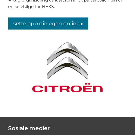
en selvfølge for BEKS.
BILMERKER
sette opp din egen online ▸
KONTAKT
KJØRETØYUTSTYR ONLINE
NO
Sosiale medier