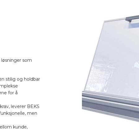
e løsninger som
en stilig og holdbar
komplekse
rne for å
krav, leverer BEKS
funksjonelle, men
mellom kunde,