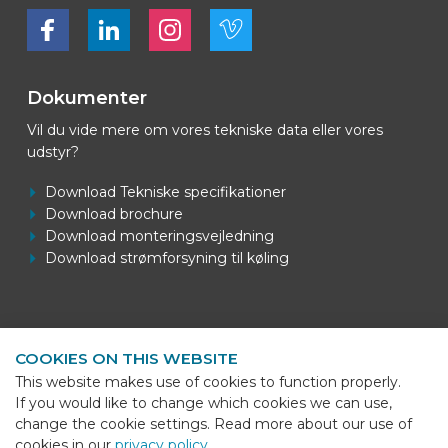
Bekijk ons op Facebook
Bekijk ons op LinkedIn
Bekijk ons op LinkedIn
Bekijk ons op Vimeo
Dokumenter
Vil du vide mere om vores tekniske data eller vores
udstyr?
Download Tekniske specifikationer
Download brochure
Download monteringsvejledning
Download strømforsyning til køling
Kontaktoplysninger
COOKIES ON THIS WEBSITE
BEKS Systems
This website makes use of cookies to function properly.
Meerheide 58
If you would like to change which cookies we can use,
5521 DZ Eersel
change the cookie settings. Read more about our use of
cookies in our
privacy policy
.