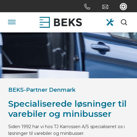
Skip
links
Jump
to
Navigation
the
content
HOME
Jump
to
the
OM OS
navigation
SYSTEMER
BEKS-Partner Denmark
Specialiserede løsninger til
TILPASNING
varebiler og minibusser
SEKTORER
Siden 1992 har vi hos TJ Karrosseri A/S specialiseret os i
løsninger til varebiler og minibusser.