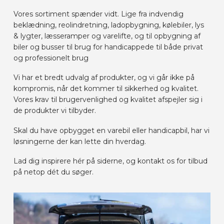
BILMÆRKER
Vores sortiment spænder vidt. Lige fra indvendig
beklædning, reolindretning, ladopbygning, kølebiler, lys
& lygter, læsseramper og varelifte, og til opbygning af
KONTAKT
biler og busser til brug for handicappede til både privat
og professionelt brug
Vi har et bredt udvalg af produkter, og vi går ikke på
LAYOUT ONLINE
kompromis, når det kommer til sikkerhed og kvalitet.
Vores krav til brugervenlighed og kvalitet afspejler sig i
de produkter vi tilbyder.
DA
Skal du have opbygget en varebil eller handicapbil, har vi
løsningerne der kan lette din hverdag.
Lad dig inspirere hér på siderne, og kontakt os for tilbud
på netop dét du søger.