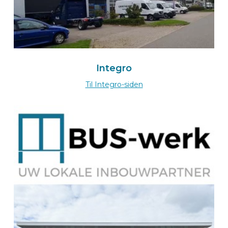
Route
BEKS importer for Switzerland
Integro
Morandini Sàrl
Til Integro-siden
Ch. de la Poudrière 4
1950 SION
Switserland
+41 27 323 38 48
À le Morandini-wizard
Route
BEKS dealer PADERBORN
TRABEO Fahrzeugausbau GmbH