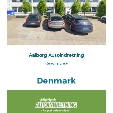
BEKS dealer VOLKETSWIL
Londero GmbH
Hölzliwisenstrasse 6
8604
VOLKETSWIL
Schweiz
Nach dem Londero Wizard
Aalborg Autoindretning
Read more ▸
Route
BEKS dealer ALTACH
Scheier CARTECH Fahrzeugeinrichtungen
Hanfland 12a
A-6844
ALTACH