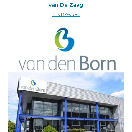
35708
van De Zaag
Haiger
Deutschland
Til VDZ-siden
Zum BEKS-wizard
Route
BEKS Dealer Praha
CP Automobile & Parts Group s.r.o.
Budejovická 1126/9
14000 PRAHA 4
Česká republika
+420 774 06 88 55
Online nástroj CP ▸
Route