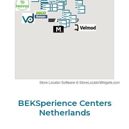
BEKS online wizard
Route
BEKSperience center KAPPELLEN
Veltec NV Automotive
Starrenhoflaan 13
2950
KAPPELLEN
België
Naar de BEKS-wizard
Store Locator Software
©
StoreLocatorWidgets.com
Route
BEKSperience Centers
Netherlands
BEKSperience center HASSELT
Group Cé bvba