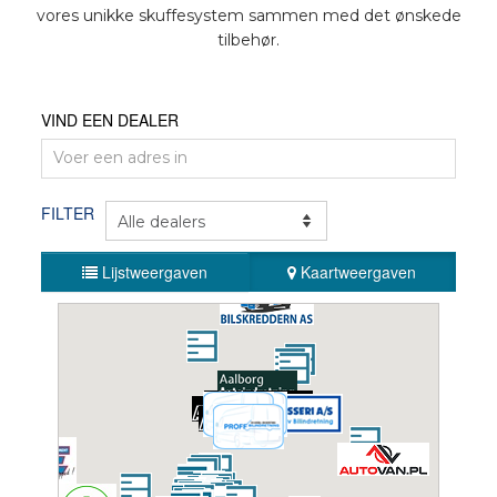
vores unikke skuffesystem sammen med det ønskede
BILMÆRKER
tilbehør.
KONTAKT
VIND EEN DEALER
LAYOUT ONLINE
FILTER
DA
Lijstweergaven
Kaartweergaven
BEKS Head Quarters
BEKS Systems
Meerheide 58
5521 DZ EERSEL
Netherlands
+31 85 064 58 92