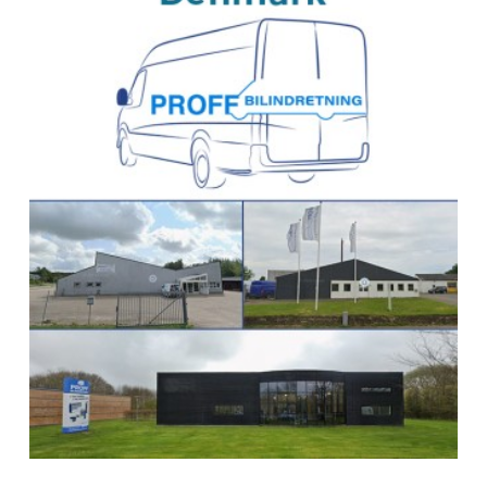
BEKSperience center WAALWIJK
Van den Born Carrosserie
Zijlweg 14
5145 NR WAALWIJK
Nederland
+31 416 567 000
Naar de Van den Born-wizard
Route
BEKS dealer NEEDE
Kreunen Bedrijfswageninrichtingen BV
Oude Eibergseweg 28 D
7161 RN NEEDE
Nederland
Naar de BEKS-wizard
Route