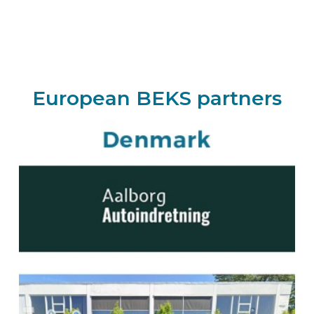
Activa Automobil-Service GmbH
Zur Heide 9
46325
BORKEN
Deutschland
Zum BEKS-wizard
European BEKS partners
Route
BEKS-Vertreter KIRCHHEIM
Jännert Planen und Fahrzeugbau GmbH
Liebigstrasse 3
85551
Kirchheim
Deutschland
Zum BEKS-wizard
Route