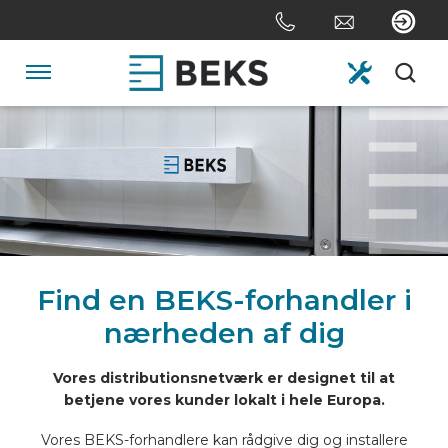
Skip
links
Jump
to
Navigation
the
content
HOME
Jump
to
the
OM OS
navigation
SYSTEMER
Find en BEKS-forhandler i
nærheden af dig
TILPASNING
Vores distributionsnetværk er designet til at
betjene vores kunder lokalt i hele Europa.
SEKTORER
Vores BEKS-forhandlere kan rådgive dig og installere