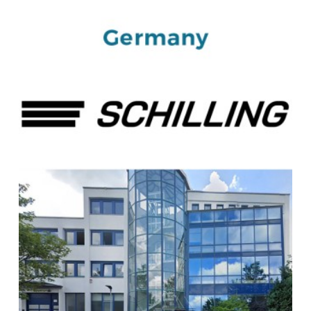
WESTERLO
België
Naar de BEKS-wizard
Route
BEKS dealer DEN BOSCH
Bedrijfswagen Inbouw Centrum
Afrikalaan 13
5232 BD
's-Hertogenbosch
Nederland
Naar de BEKS-wizard
Route