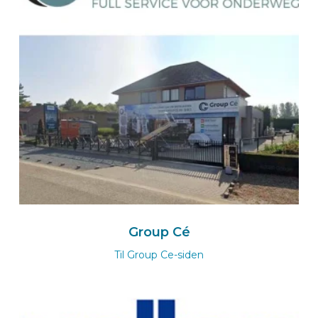
BEKS-Vertreter MÜNSTER
EVELS Karosserie-Fahrzeugbau GmbH
Harkortstraße 12
48163
MÜNSTER
Deutschland
Zum BEKS-wizard
Route
BEKS dealer VOERENDAAL
Group Cé
HTS Bedrijfswageninrichtingen
Til Group Ce-siden
Lindelaufergewande 36
6367 AZ
VOERENDAAL
Nederland