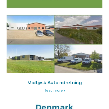
Oostenrijk
Zum BEKS-wizard
Route
BEKSperience center OLST
Isfordink Olst B.V.
De Meente 5
8121 EV OLST
Nederland
+31 570 56 15 00
Naar de Isfordink-wizard
Midtjysk Autoindretning
Route
Read more ▸