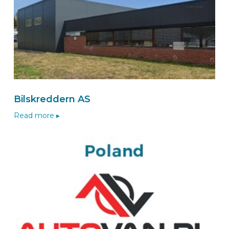
Route
BEKS Einbaupartner MORITZBURG
DLB Hesel Fahrzeugeinrichtung
Hinter den Gärten 5
Bilskreddern AS
01468
MORITZBURG
Deutschland
Read more ▸
Zum BEKS-wizard
Route