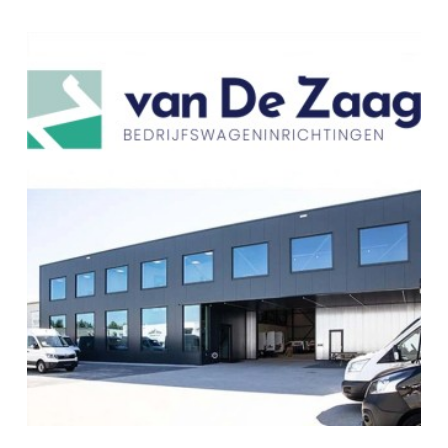
BEKS dealer RECA NORM
KUPFERZELL
RECA NORM GmbH
Am Wasserturm 4
74635
KUPFERZELL
Deutschland
Zum BEKS-wizard
Route
BEKS-Vertreter HAIGER
Kstom Factory GmbH & Co.KG
Kalteiche-Ring 4