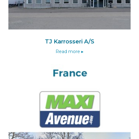
WEHL
Nederland
Naar de BEKS-wizard
Route
TJ Karrosseri A/S
Read more ▸
BEKS dealer HENGELO
Lansing Unitra B.V.
Platinastraat 53
7554 NC
HENGELO
Nederland
Naar de BEKS-wizard
Route