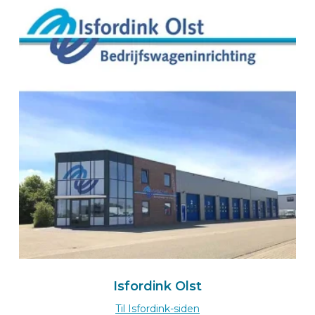
Diestersteenweg 273
3510 HASSELT-KERMT
België
+32 11 31 66 31
Naar de Group Ce-wizard
Route
BEKS Importer für Deutschland
Handelsvertretung Schilling
Posenweg 10
72108 ROTTENBURG AM NECKAR
Deutschland
+49 163 92 84 960
Zum Schilling-Einrichtungswizard
Isfordink Olst
Route
Til Isfordink-siden