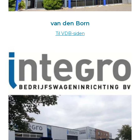
BEKS dealer WALLMENROTH
VanConcept GmbH & Co. KG
van den Born
Hauptstraße 62
57584
Til VDB-siden
WALLMENROTH
Deutschland
Zum BEKS-wizard
Route
BEKS dealer NATTHEIM
Meyer Autofachmarkt und Autoverwertung e.K.
Heidenheimer Weg 27
89564
NATTHEIM
Deutschland
Zum BEKS-wizard