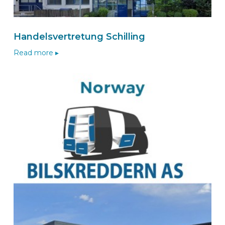
BEKS Dealer Herent
BOA Constructor cvba
Handelsvertretung Schilling
Brusselsesteenweg 16B
3220
HERENT
Read more ▸
Belgique
BOA Constructor wizard
Route
BEKSperience center NUMANSDORP
van De Zaag BV
Christiaan Huygensstraat 38
3281 ND NUMANSDORP
Nederland
+31 186 577 599
Naar de van De Zaag-wizard