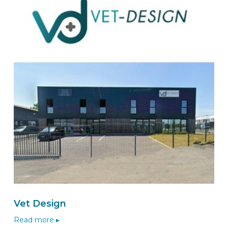
Route
BEKS dealer ARNHEM
Wensink Inbouw - Zuid
Ringoven 25
6826 TP
ARNHEM
Nederland
Naar de BEKS-wizard
Route
BEKS dealer WESTERLO
Vet Design
LRB Bedrijfswageninrichting bvba
Zone Reme 8
Read more ▸
2260