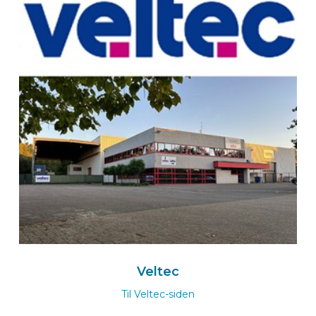
Naar de BEKS-wizard
Route
BEKSperience center EERSEL
BUS-werk Bedrijfswageninrichtingen
Meerheide 58
5521 DZ EERSEL
Nederland
+31 40 76 00 171
Naar de BUS-Werk-wizard
Route
Veltec
Til Veltec-siden
BEKS-Vertreter BORKEN