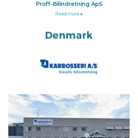
Proff-Bilindretning ApS
Read more ▸
BEKS dealer BAD BENTHEIM
Lansing Unitra GmbH
Luxemburger Straße 3
48455
BAD BENTHEIM
Deutschland
Zum BEKS-wizard
Route
BEKS dealer WEHL
HTM Voertuigtechniek & Bedrijfswageninrichting
Kryptonstraat 6
7031 GG