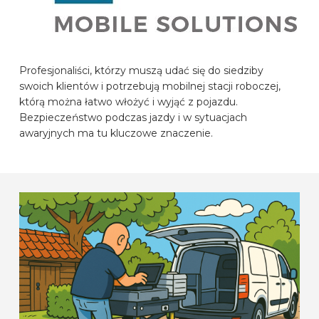
MARKI SAMOCHODÓW
KONTAKT
Profesjonaliści, którzy muszą udać się do siedziby
swoich klientów i potrzebują mobilnej stacji roboczej,
którą można łatwo włożyć i wyjąć z pojazdu.
SKONFIGUROWAĆ ONLINE
Bezpieczeństwo podczas jazdy i w sytuacjach
awaryjnych ma tu kluczowe znaczenie.
PL