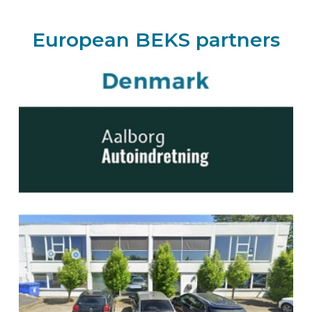
Deutschland
Zum BEKS-wizard
European BEKS partners
Route
BEKS-Vertreter KIRCHHEIM
Jännert Planen und Fahrzeugbau GmbH
Liebigstrasse 3
85551
Kirchheim
Deutschland
Zum BEKS-wizard
Route
BEKS dealer VOLKETSWIL