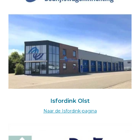
Naar de BEKS-wizard
Route
BEKS Importer für Deutschland
Handelsvertretung Schilling
Posenweg 10
72108 ROTTENBURG AM NECKAR
Deutschland
+49 163 92 84 960
Zum Schilling-Einrichtungswizard
Isfordink Olst
Route
Naar de Isfordink-pagina