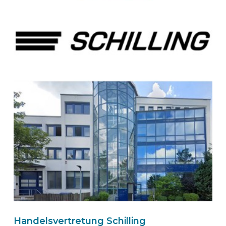
Route
BEKS dealer DEN BOSCH
Bedrijfswagen Inbouw Centrum
Afrikalaan 13
5232 BD
's-Hertogenbosch
Nederland
Naar de BEKS-wizard
Route
BEKS Dealer Herent
BOA Constructor cvba
Handelsvertretung Schilling
Brusselsesteenweg 16B