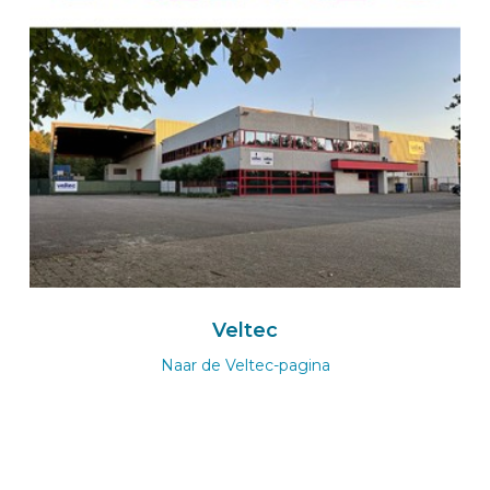
BEKSperience center EERSEL
BUS-werk Bedrijfswageninrichtingen
Meerheide 58
5521 DZ EERSEL
Nederland
+31 40 76 00 171
Naar de BUS-Werk-wizard
Route
Veltec
Naar de Veltec-pagina
BEKS-Vertreter BORKEN
Activa Automobil-Service GmbH
Zur Heide 9
46325
BORKEN