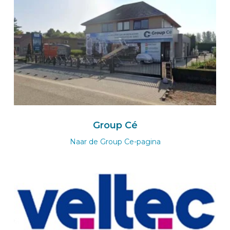
EVELS Karosserie-Fahrzeugbau GmbH
Harkortstraße 12
48163
MÜNSTER
Deutschland
Zum BEKS-wizard
Route
BEKS dealer VOERENDAAL
Group Cé
HTS Bedrijfswageninrichtingen
Naar de Group Ce-pagina
Lindelaufergewande 36
6367 AZ
VOERENDAAL
Nederland
Naar de BEKS-wizard
Route