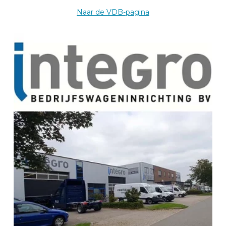
Hauptstraße 62
57584
Naar de VDB-pagina
WALLMENROTH
Deutschland
Zum BEKS-wizard
Route
BEKS dealer NATTHEIM
Meyer Autofachmarkt und Autoverwertung e.K.
Heidenheimer Weg 27
89564
NATTHEIM
Deutschland
Zum BEKS-wizard
Route