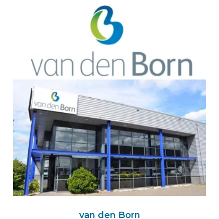
Route
BEKS Dealer Praha
CP Automobile & Parts Group s.r.o.
Budejovická 1126/9
14000 PRAHA 4
Česká republika
+420 774 06 88 55
Online nástroj CP ▸
Route
BEKS dealer WALLMENROTH
VanConcept GmbH & Co. KG
van den Born