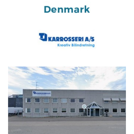
BEKS dealer BAD BENTHEIM
Lansing Unitra GmbH
Luxemburger Straße 3
48455
BAD BENTHEIM
Deutschland
Zum BEKS-wizard
Route
BEKS dealer WEHL
HTM Voertuigtechniek & Bedrijfswageninrichting
Kryptonstraat 6
7031 GG
WEHL
Nederland
Naar de BEKS-wizard