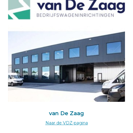
BEKS dealer RECA NORM
KUPFERZELL
RECA NORM GmbH
Am Wasserturm 4
74635
KUPFERZELL
Deutschland
Zum BEKS-wizard
Route
BEKS-Vertreter HAIGER
Kstom Factory GmbH & Co.KG
Kalteiche-Ring 4
35708
van De Zaag
Haiger
Deutschland
Naar de VDZ-pagina
Zum BEKS-wizard