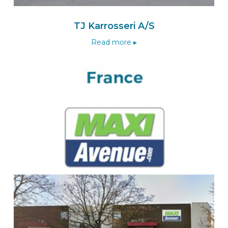
Route
TJ Karrosseri A/S
Read more ▸
BEKS dealer HENGELO
Lansing Unitra B.V.
Platinastraat 53
7554 NC
HENGELO
Nederland
Naar de BEKS-wizard
Route
BEKS dealer BEMMEL
Bulters Bedrijfswageninrichtingen BV
De Houtakker 12-D
6681 CW