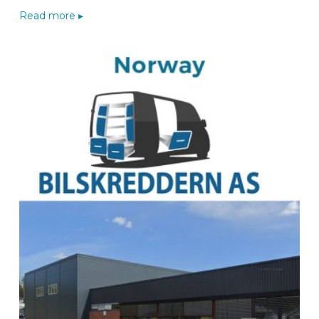
3220
HERENT
Read more ▸
Belgique
BOA Constructor wizard
Route
BEKSperience center NUMANSDORP
van De Zaag BV
Christiaan Huygensstraat 38
3281 ND NUMANSDORP
Nederland
+31 186 577 599
Naar de van De Zaag-wizard
Route