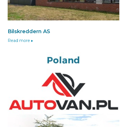
BEKS Einbaupartner MORITZBURG
DLB Hesel Fahrzeugeinrichtung
Hinter den Gärten 5
Bilskreddern AS
01468
MORITZBURG
Deutschland
Read more ▸
Zum BEKS-wizard
Route