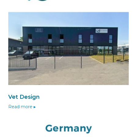
BEKS dealer ARNHEM
Wensink Inbouw - Zuid
Ringoven 25
6826 TP
ARNHEM
Nederland
Naar de BEKS-wizard
Route
BEKS dealer WESTERLO
Vet Design
LRB Bedrijfswageninrichting bvba
Zone Reme 8
Read more ▸
2260
WESTERLO
België
Naar de BEKS-wizard