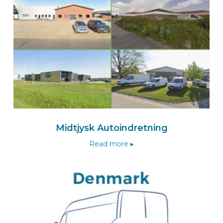
BEKSperience center OLST
Isfordink Olst B.V.
De Meente 5
8121 EV OLST
Nederland
+31 570 56 15 00
Naar de Isfordink-wizard
Midtjysk Autoindretning
Route
Read more ▸
BEKSperience center WAALWIJK
Van den Born Carrosserie
Zijlweg 14
5145 NR WAALWIJK