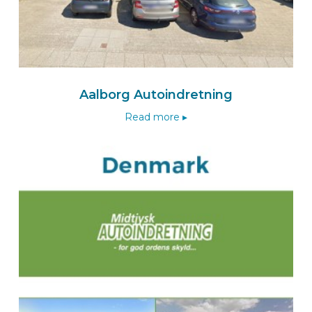
Londero GmbH
Hölzliwisenstrasse 6
8604
VOLKETSWIL
Schweiz
Nach dem Londero Wizard
Aalborg Autoindretning
Read more ▸
Route
BEKS dealer ALTACH
Scheier CARTECH Fahrzeugeinrichtungen
Hanfland 12a
A-6844
ALTACH
Oostenrijk
Zum BEKS-wizard
Route