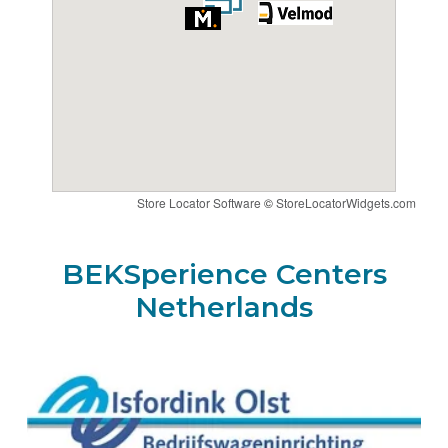
BEKSperience center HASSELT
Group Cé bvba
Diestersteenweg 273
3510 HASSELT-KERMT
België
+32 11 31 66 31
Naar de Group Ce-wizard
Store Locator Software
©
StoreLocatorWidgets.com
Route
BEKSperience Centers
Netherlands
BEKSperience center KAPPELLEN
Veltec NV Automotive
Starrenhoflaan 13
2950
KAPPELLEN
België