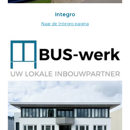
BEKS importer for Switzerland
Integro
Morandini Sàrl
Naar de Integro-pagina
Ch. de la Poudrière 4
1950 SION
Switserland
+41 27 323 38 48
À le Morandini-wizard
Route
BEKS dealer PADERBORN
TRABEO Fahrzeugausbau GmbH
Borchener Straße 334c
33106
PADERBORN
Deutschland