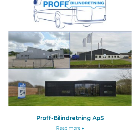
Nederland
+31 416 567 000
Naar de Van den Born-wizard
Route
BEKS dealer NEEDE
Kreunen Bedrijfswageninrichtingen BV
Oude Eibergseweg 28 D
7161 RN NEEDE
Nederland
Naar de BEKS-wizard
Route
Proff-Bilindretning ApS
Read more ▸