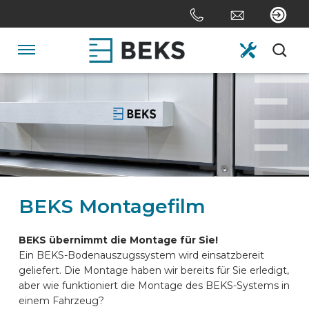
Skip
links
Jump
to
Navigation
the
content
HOME
Jump
to
the
ÜBER UNS
navigation
SYSTEME
BEKS Montagefilm
ANPASSUNG
BEKS übernimmt die Montage für Sie!
Ein BEKS-Bodenauszugssystem wird einsatzbereit
geliefert. Die Montage haben wir bereits für Sie erledigt,
SEKTOREN
aber wie funktioniert die Montage des BEKS-Systems in
einem Fahrzeug?