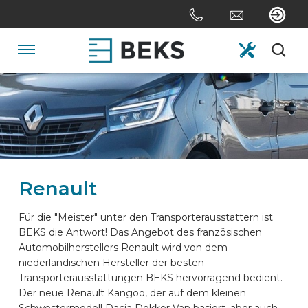
Skip
links
Jump
to
Navigation
the
content
HOME
Jump
to
the
ÜBER UNS
navigation
Renault
SYSTEME
Für die "Meister" unter den Transporterausstattern ist
BEKS die Antwort! Das Angebot des französischen
ANPASSUNG
Automobilherstellers Renault wird von dem
niederländischen Hersteller der besten
Transporterausstattungen BEKS hervorragend bedient.
SEKTOREN
Der neue Renault Kangoo, der auf dem kleinen
Schwestermodell Dacia Dokker Van basiert, aber auch