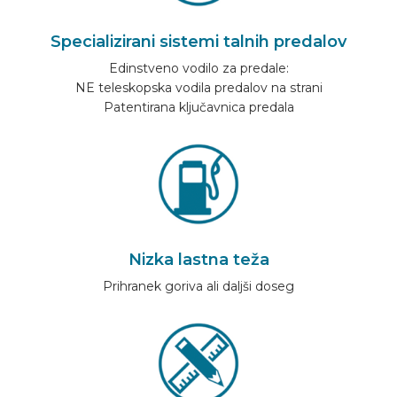
PREPOZNAVALNIK AVTOMOBILOV
Specializirani sistemi talnih predalov
Edinstveno vodilo za predale:
PIŠITE NA
NE teleskopska vodila predalov na strani
Patentirana ključavnica predala
OPREMLJANJE VOZILA
SL
Nizka lastna teža
Prihranek goriva ali daljši doseg