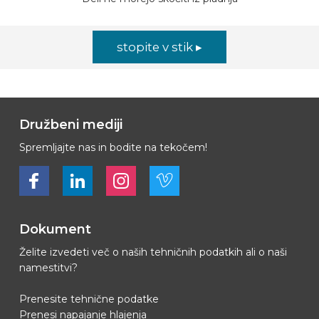
stopite v stik ▸
Družbeni mediji
Spremljajte nas in bodite na tekočem!
Bekijk ons op Facebook
Bekijk ons op LinkedIn
Bekijk ons op LinkedIn
Bekijk ons op Vimeo
Dokument
Želite izvedeti več o naših tehničnih podatkih ali o naši
namestitvi?
Prenesite tehnične podatke
Prenesi napajanje hlajenja