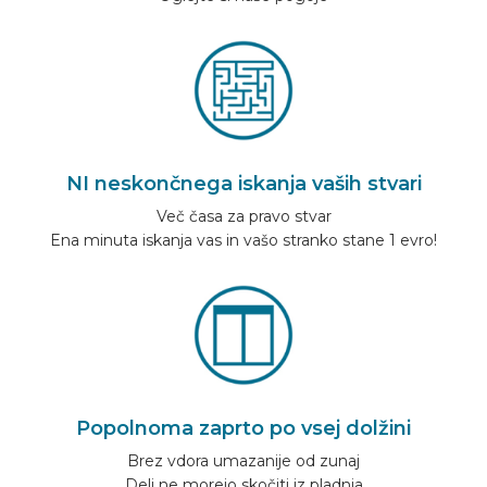
NI neskončnega iskanja vaših stvari
Več časa za pravo stvar
Ena minuta iskanja vas in vašo stranko stane 1 evro!
Popolnoma zaprto po vsej dolžini
Brez vdora umazanije od zunaj
Deli ne morejo skočiti iz pladnja