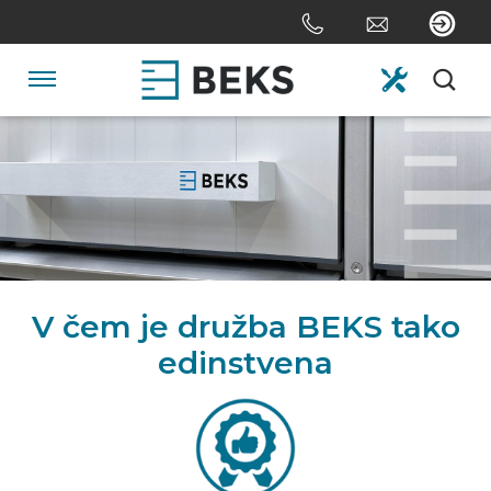
Skip
links
Jump
to
Navigation
the
content
HOME
Jump
to
the
O NAS
navigation
SISTEMI
V čem je družba BEKS tako
edinstvena
PO MERI
SEKTOR