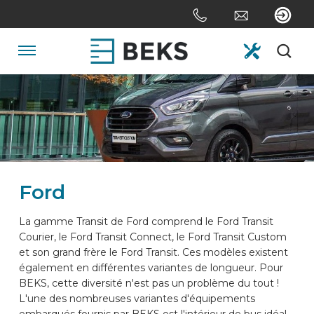
Skip
links
Aller
au
Navigation
contenu
Jump
HOME
to
the
navigation
DE NOUS
Ford
SYSTÈMES
La gamme Transit de Ford comprend le Ford Transit
Courier, le Ford Transit Connect, le Ford Transit Custom
SUR MESURE
et son grand frère le Ford Transit. Ces modèles existent
également en différentes variantes de longueur. Pour
BEKS, cette diversité n'est pas un problème du tout !
SECTEURS
L'une des nombreuses variantes d'équipements
embarqués fournis par BEKS est l'intérieur de bus idéal