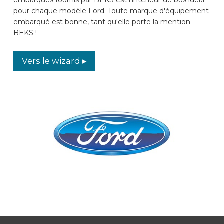
pour chaque modèle Ford. Toute marque d'équipement
DES VOITURES
embarqué est bonne, tant qu'elle porte la mention
BEKS !
CONTACT
Vers le wizard ▸
WIZARD EN LIGNE
FR