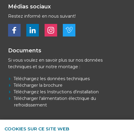
Médias sociaux
Restez informé en nous suivant!
Bekijk ons op Facebook
Bekijk ons op LinkedIn
Bekijk ons op LinkedIn
Bekijk ons op Vimeo
Documents
Si vous voulez en savoir plus sur nos données
techniques et sur notre montage :
Téléchargez les données techniques
Télécharger la brochure
Téléchargez les Instructions d'installation
Télécharger l'alimentation électrique du
refroidissement
COOKIES SUR CE SITE WEB
Contact