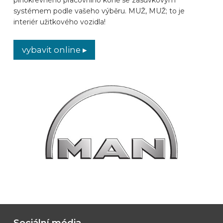
systémem podle vašeho výběru. MUŽ, MUŽ; to je
ZNAČKY AUTOMOBILŮ
interiér užitkového vozidla!
KONTAKT
vybavit online ▸
VYBAVIT ONLINE
CS