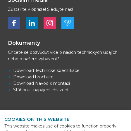
Sociální média
Zůstaňte v obraze! Sledujte nás!
Bekijk ons op Facebook
Bekijk ons op LinkedIn
Bekijk ons op LinkedIn
Bekijk ons op Vimeo
Dokumenty
Chcete se dozvědět více o našich technických údajích
nebo o našem vybavení?
Download Technické specifikace
Download brochure
Download Návod k montáži
Stáhnout napájení chlazení
Kontaktní informace
COOKIES ON THIS WEBSITE
BEKS Systems
This website makes use of cookies to function properly.
Meerheide 58