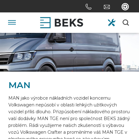
Skip
links
Jump
to
Navigation
the
content
HOME
Jump
to
the
O FIRMĚ
navigation
MAN
SYSTÉMY
MAN jako výrobce nákladních vozidel koncernu
Volkswagen nepůsobí v oblasti lehkých užitkových
NA ZAKÁZKU
vozidel příliš dlouho. Přizpůsobení nákladového prostoru
vaší dodávky MAN TGE není pro společnost BEKS žádný
problém. Rádi využijeme našich zkušeností s výbavou
ODVĚTVÍ
vozů Volkswagen Crafter a proměníme váš MAN TGE v
plnokrevného pracovního koně se zásuvkovým